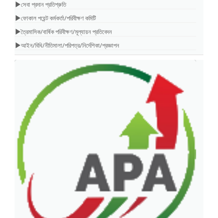
সেবা প্রদান প্রতিশ্রুতি
ফোকাল পয়েন্ট কর্মকর্তা/পরিবীক্ষণ কমিটি
ত্রৈমাসিক/বার্ষিক পরিবীক্ষণ/মূল্যায়ন প্রতিবেদন
আইন/বিধি/নীতিমালা/পরিপত্র/নির্দেশিকা/প্রজ্ঞাপন