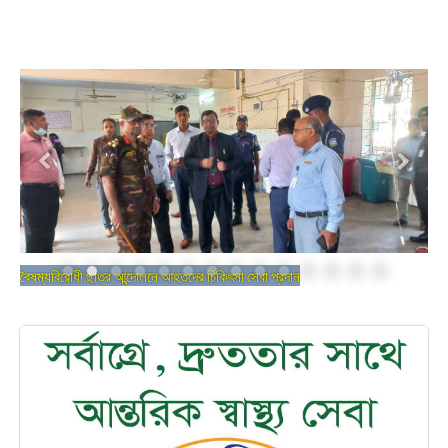
বৈষম্যবিরোধী ছাত্র আন্দোলনে আহতদের চিকিৎসা সেবা প্রদান