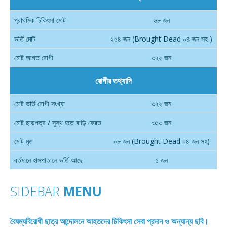
প্রাথমিক চিকিৎসা মোট
৬৮ জন
ভর্তি মোট
২৫৪ জন (Brought Dead ০৪ জন সহ )
মোট আগত রোগী
৩২২ জন
রোগীর তথ্যাদি
মোট ভর্তি রোগী সংখ্যা
৩২২ জন
মোট ছাড়পত্র / সুস্থ হতে বাড়ি ফেরত
৩১৩ জন
মোট মৃত
০৮ জন (Brought Dead ০৪ জন সহ)
বর্তমানে হাসপাতালে ভর্তি আছে
১ জন
SIDEBAR
MENU
বৈষম্যবিরোধী ছাত্র আন্দোলনে আহতদের চিকিৎসা সেবা প্রদান ও অন্যান্য ছবি।