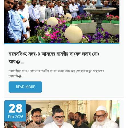
ময়মনসিংহ সদর-৪ আসনের মাননীয় সাংসদ জনাব মোঃ
আব�...
ময়মনসিংহ সদর-৪ আসনের মাননীয় সাংসদ জনাব মোঃ আবু ওয়াহাব আকন্দ মহোদয়ের
ময়মনসি�...
READ MORE
28
Feb-2026