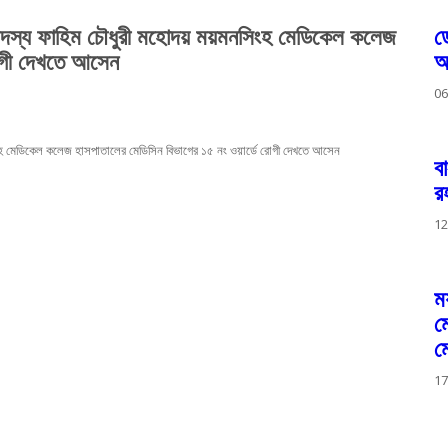
সদস্য ফাহিম চৌধুরী মহোদয় ময়মনসিংহ মেডিকেল কলেজ
ড
রোগী দেখতে আসেন
আ
06
হ মেডিকেল কলেজ হাসপাতালের মেডিসিন বিভাগের ১৫ নং ওয়ার্ডে রোগী দেখতে আসেন
ব
র
12
ম
ম
ম
17