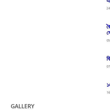
এ
24
ব
স
05
ব
07
১
16
GALLERY