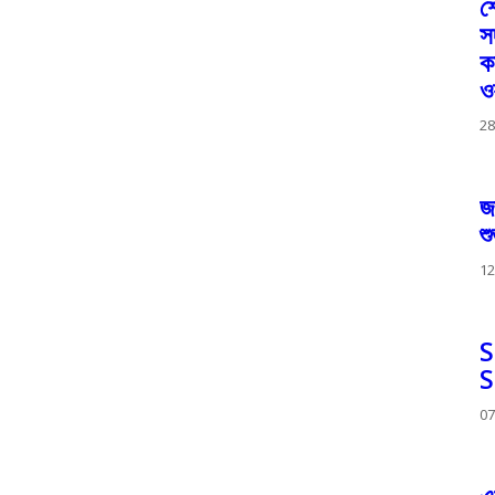
শ
স
ক
ও
28
জ
শ
12
S
S
07