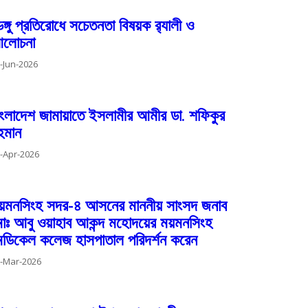
েঙ্গু প্রতিরোধে সচেতনতা বিষয়ক র‌্যালী ও
লোচনা
-Jun-2026
াংলাদেশ জামায়াতে ইসলামীর আমীর ডা. শফিকুর
হমান
-Apr-2026
য়মনসিংহ সদর-৪ আসনের মাননীয় সাংসদ জনাব
োঃ আবু ওয়াহাব আকন্দ মহোদয়ের ময়মনসিংহ
েডিকেল কলেজ হাসপাতাল পরিদর্শন করেন
-Mar-2026