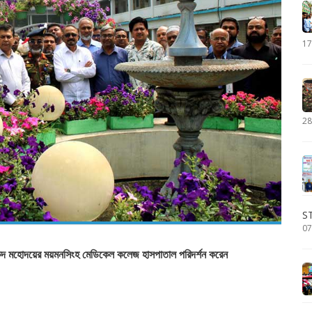
17
28
S
07
্দ মহোদয়ের ময়মনসিংহ মেডিকেল কলেজ হাসপাতাল পরিদর্শন করেন