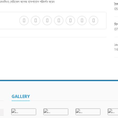
মনসিংহ মেডিকেল কলেজ হাসপাতাল পরিদর্শন করেন
বৈ
05
বি
07
১৬
16
GALLERY