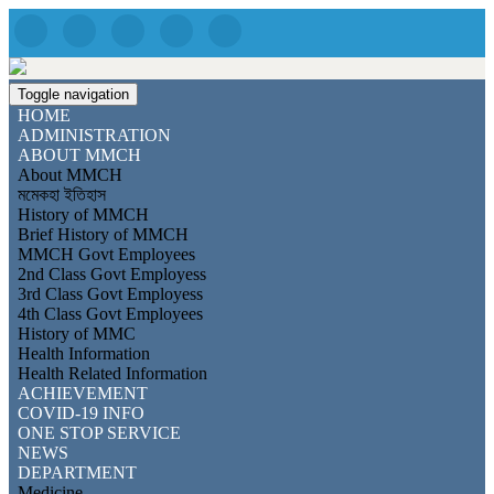
Toggle navigation
HOME
ADMINISTRATION
ABOUT MMCH
About MMCH
মমেকহা ইতিহাস
History of MMCH
Brief History of MMCH
MMCH Govt Employees
2nd Class Govt Employess
3rd Class Govt Employess
4th Class Govt Employees
History of MMC
Health Information
Health Related Information
ACHIEVEMENT
COVID-19 INFO
ONE STOP SERVICE
NEWS
DEPARTMENT
Medicine