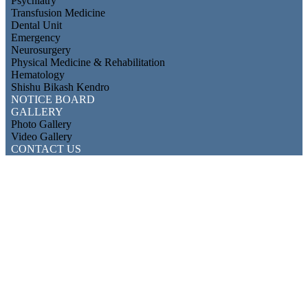
Psychiatry
Transfusion Medicine
Dental Unit
Emergency
Neurosurgery
Physical Medicine & Rehabilitation
Hematology
Shishu Bikash Kendro
NOTICE BOARD
GALLERY
Photo Gallery
Video Gallery
CONTACT US
Gallery
Mymensingh Medical College Hospital