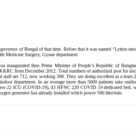
governor of Bengal of that time. Before that it was named “Lytton med
With Medicine Surgery, Gynae department
 inaugurated then Prime Minister of People’s Republic of Banglad
 SKKRC from December 2012. Total numbers of authorized post for doct
nd staff are 712, now working 398. They are doing excellent as a t
in indoor department. In an average more than 5000 patients take ou
have 22 ICU (COVID-19), 43 HFNC 220 COVID 19 dedicated bed, whe
oxygen generator has already installed which power 500 liter/min.