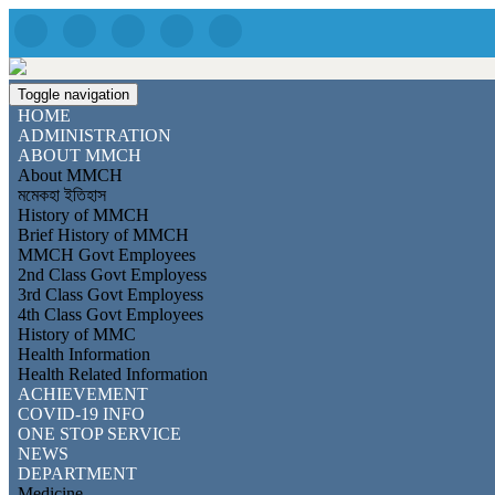
Toggle navigation
HOME
ADMINISTRATION
ABOUT MMCH
About MMCH
মমেকহা ইতিহাস
History of MMCH
Brief History of MMCH
MMCH Govt Employees
2nd Class Govt Employess
3rd Class Govt Employess
4th Class Govt Employees
History of MMC
Health Information
Health Related Information
ACHIEVEMENT
COVID-19 INFO
ONE STOP SERVICE
NEWS
DEPARTMENT
Medicine