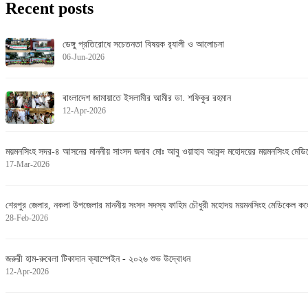
Recent
posts
ডেঙ্গু প্রতিরোধে সচেতনতা বিষয়ক র‌্যালী ও আলোচনা
06-Jun-2026
বাংলাদেশ জামায়াতে ইসলামীর আমীর ডা. শফিকুর রহমান
12-Apr-2026
ময়মনসিংহ সদর-৪ আসনের মাননীয় সাংসদ জনাব মোঃ আবু ওয়াহাব আকন্দ মহোদয়ের ময়মনসিংহ মেডি
17-Mar-2026
শেরপুর জেলার, নকলা উপজেলার মাননীয় সংসদ সদস্য ফাহিম চৌধুরী মহোদয় ময়মনসিংহ মেডিকেল কল
28-Feb-2026
জরুরী হাম-রুবেলা টিকাদান ক্যাম্পেইন - ২০২৬ শুভ উদ্বোধন
12-Apr-2026