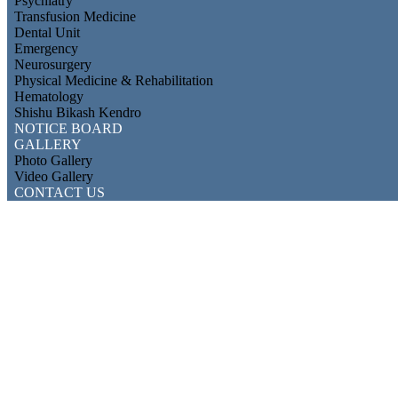
Psychiatry
Transfusion Medicine
Dental Unit
Emergency
Neurosurgery
Physical Medicine & Rehabilitation
Hematology
Shishu Bikash Kendro
NOTICE BOARD
GALLERY
Photo Gallery
Video Gallery
CONTACT US
MMCH Information
Mymensingh Medical College Hospital